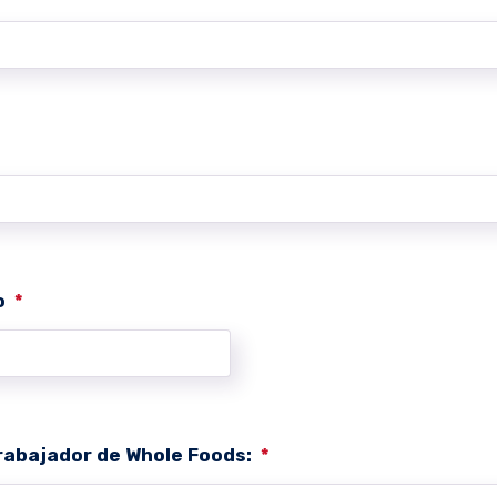
o
*
trabajador de Whole Foods:
*