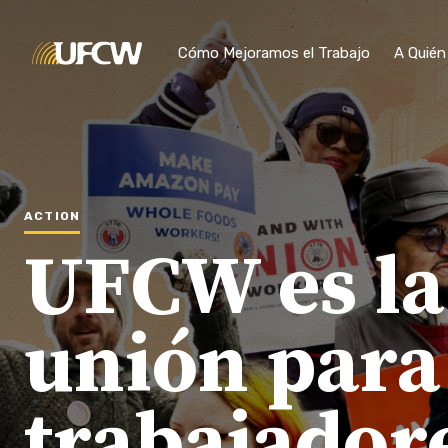
Skip to main content
Cómo Mejoramos el Trabajo
A Quié
ACTION
UFCW es la
unión para
trabajador