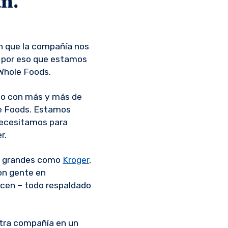
an.
n que la compañía nos
Es por eso que estamos
Whole Foods.
ndo con más y más de
le Foods. Estamos
necesitamos para
r.
s grandes como
Kroger
,
on gente en
ecen – todo respaldado
stra compañía en un